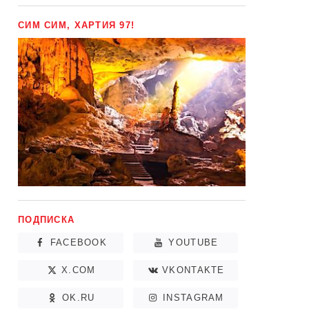
СИМ СИМ, ХАРТИЯ 97!
ПОДПИСКА
FACEBOOK
YOUTUBE
X.COM
VKONTAKTE
OK.RU
INSTAGRAM